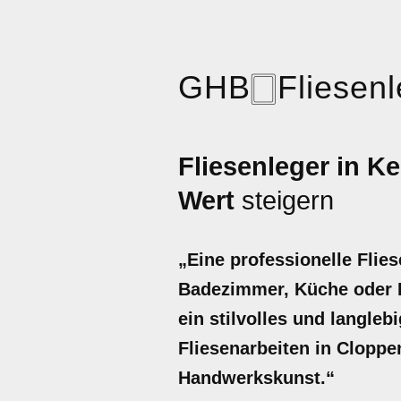
GHB
🀆
Fliesen
Fliesenleger in Ke
Wert
steigern
„Eine professionelle Flie
Badezimmer, Küche oder B
ein stilvolles und langleb
Fliesenarbeiten in Cloppe
Handwerkskunst.“