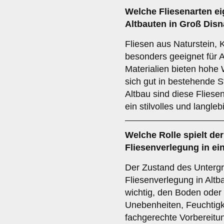
Welche
Fliesenarten
ei
Altbauten in Groß Dis
Fliesen aus Naturstein, 
besonders geeignet für 
Materialien bieten hohe 
sich gut in bestehende S
Altbau sind diese Fliese
ein stilvolles und langle
Welche Rolle spielt de
Fliesenverlegung in ei
Der Zustand des Untergru
Fliesenverlegung in Altb
wichtig, den Boden oder
Unebenheiten, Feuchtigke
fachgerechte Vorbereitun