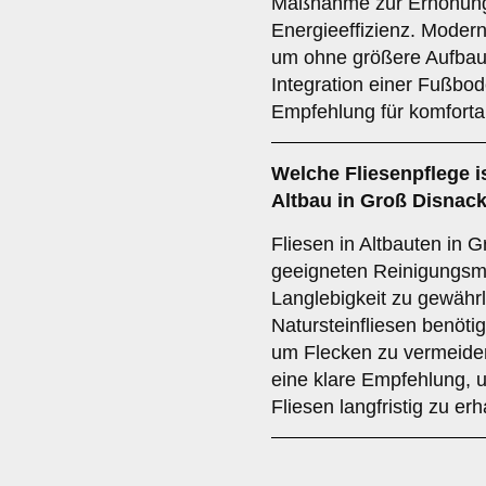
Maßnahme zur Erhöhung
Energieeffizienz. Moder
um ohne größere Aufbau
Integration einer Fußbod
Empfehlung für komforta
Welche
Fliesenpflege
i
Altbau in Groß Disnack
Fliesen in Altbauten in G
geeigneten Reinigungsmi
Langlebigkeit zu gewähr
Natursteinfliesen benöti
um Flecken zu vermeiden
eine klare Empfehlung, u
Fliesen langfristig zu erh