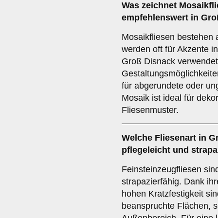
Was zeichnet
Mosaikfl
empfehlenswert in Gro
Mosaikfliesen bestehen 
werden oft für Akzente 
Groß Disnack verwendet. 
Gestaltungsmöglichkeite
für abgerundete oder un
Mosaik ist ideal für dek
Fliesenmuster.
Welche Fliesenart in G
pflegeleicht und strapa
Feinsteinzeugfliesen sin
strapazierfähig. Dank ih
hohen Kratzfestigkeit sind
beanspruchte Flächen, s