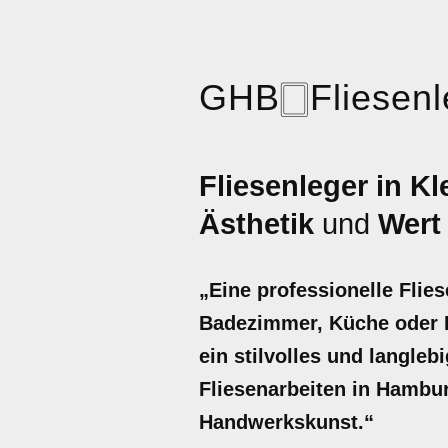
GHB
🀆
Fliesen
Fliesenleger in K
Ästhetik
und
Wert
„Eine professionelle Flie
Badezimmer, Küche oder B
ein stilvolles und langleb
Fliesenarbeiten in Hambur
Handwerkskunst.“