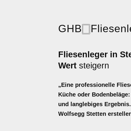
GHB
🀆
Fliesen
Fliesenleger in St
Wert
steigern
„Eine professionelle Flie
Küche oder Bodenbeläge: D
und langlebiges Ergebnis. 
Wolfsegg Stetten erstelle